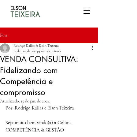
Post
Rodrigo Kallas & Elson Teixeira
12 de jan. de 2024
4 min de leitura
VENDA CONSULTIVA:
Fidelizando com
Competência e
compromisso
Atualizado:
15 de jan. de 2024
Por: Rodrigo Kallas e Elson Teixeira
Seja muito bem-vindo(a) à Coluna 
COMPETÊNCIA & GESTÃO